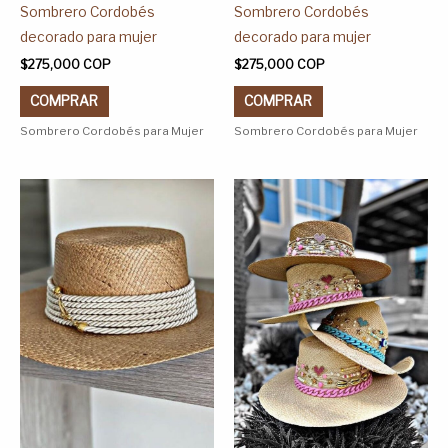
página
página
Sombrero Cordobés
Sombrero Cordobés
de
de
decorado para mujer
decorado para mujer
producto
producto
$
275,000
COP
$
275,000
COP
COMPRAR
COMPRAR
Sombrero Cordobés para Mujer
Sombrero Cordobés para Mujer
Este
Este
producto
producto
tiene
tiene
múltiples
múltiples
variantes.
variantes.
Las
Las
opciones
opciones
se
se
pueden
pueden
elegir
elegir
en
en