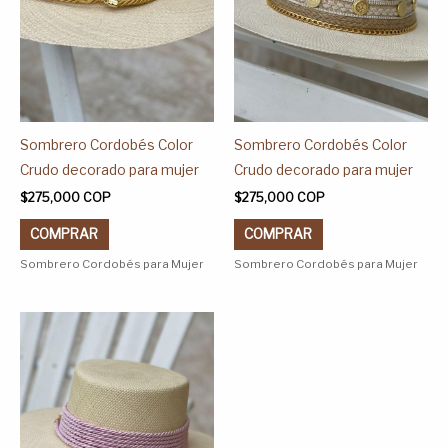
Las
Las
opciones
opciones
se
se
pueden
pueden
elegir
elegir
en
en
Sombrero Cordobés Color
Sombrero Cordobés Color
la
la
Crudo decorado para mujer
Crudo decorado para mujer
página
página
$
275,000
COP
$
275,000
COP
de
de
COMPRAR
COMPRAR
producto
producto
Sombrero Cordobés para Mujer
Sombrero Cordobés para Mujer
Este
producto
tiene
múltiples
variantes.
Las