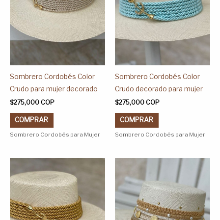
Las
Las
opciones
opciones
se
se
pueden
pueden
elegir
elegir
en
en
Sombrero Cordobés Color
Sombrero Cordobés Color
la
la
Crudo para mujer decorado
Crudo decorado para mujer
página
página
$
275,000
COP
$
275,000
COP
de
de
COMPRAR
COMPRAR
producto
producto
Sombrero Cordobés para Mujer
Sombrero Cordobés para Mujer
Este
Este
producto
producto
tiene
tiene
múltiples
múltiples
variantes.
variantes.