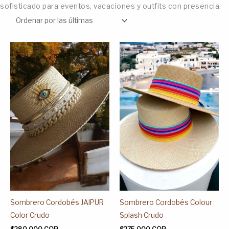
sofisticado para eventos, vacaciones y outfits con presencia.
Este
Este
producto
producto
tiene
tiene
múltiples
múltiples
variantes.
variantes.
Las
Las
opciones
opciones
se
se
pueden
pueden
elegir
elegir
en
en
la
la
página
página
Sombrero Cordobés JAIPUR
Sombrero Cordobés Colour
de
de
Color Crudo
Splash Crudo
producto
producto