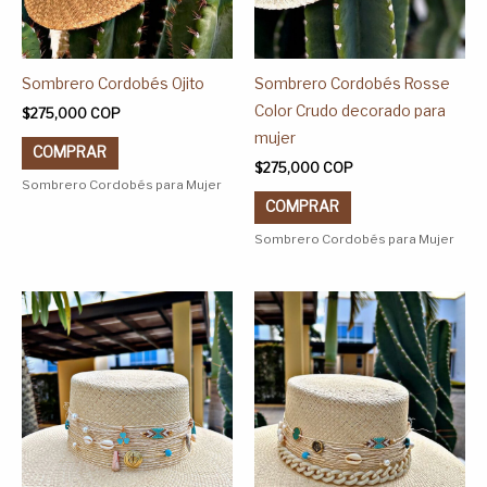
en
en
la
la
página
página
Sombrero Cordobés Ojito
Sombrero Cordobés Rosse
de
de
Color Crudo decorado para
$
275,000
COP
producto
producto
mujer
COMPRAR
$
275,000
COP
Sombrero Cordobés para Mujer
COMPRAR
Sombrero Cordobés para Mujer
Este
Este
producto
producto
tiene
tiene
múltiples
múltiples
variantes.
variantes.
Las
Las
opciones
opciones