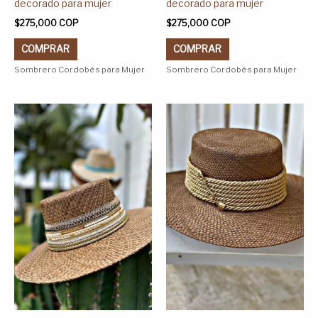
de
de
decorado para mujer
decorado para mujer
producto
producto
$
275,000
COP
$
275,000
COP
COMPRAR
COMPRAR
Sombrero Cordobés para Mujer
Sombrero Cordobés para Mujer
Este
Este
producto
producto
tiene
tiene
múltiples
múltiples
variantes.
variantes.
Las
Las
opciones
opciones
se
se
pueden
pueden
elegir
elegir
en
en
la
la