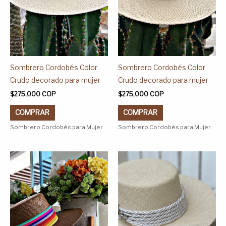
se
se
pueden
pueden
elegir
elegir
en
en
la
la
página
página
Sombrero Cordobés Color
Sombrero Cordobés Color
de
de
Crudo decorado para mujer
Crudo decorado para mujer
producto
producto
$
275,000
COP
$
275,000
COP
COMPRAR
COMPRAR
Sombrero Cordobés para Mujer
Sombrero Cordobés para Mujer
Este
Este
producto
producto
tiene
tiene
múltiples
múltiples
variantes.
variantes.
Las
Las