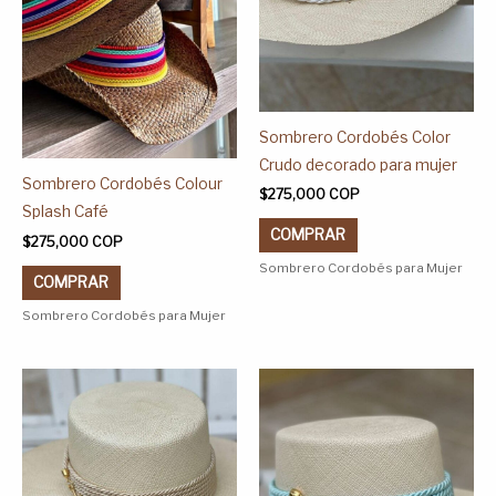
opciones
opciones
se
se
pueden
pueden
elegir
elegir
en
en
Sombrero Cordobés Color
la
la
Crudo decorado para mujer
página
página
Sombrero Cordobés Colour
$
275,000
COP
de
de
Splash Café
COMPRAR
producto
producto
$
275,000
COP
Sombrero Cordobés para Mujer
COMPRAR
Sombrero Cordobés para Mujer
Este
Este
producto
producto
tiene
tiene
múltiples
múltiples
variantes.
variantes.