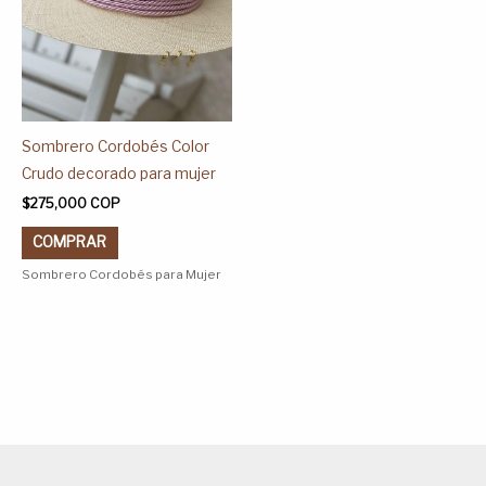
opciones
se
pueden
elegir
en
Sombrero Cordobés Color
la
Crudo decorado para mujer
página
$
275,000
COP
de
COMPRAR
producto
Sombrero Cordobés para Mujer