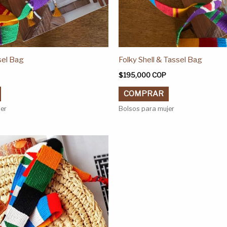
producto
producto
sel Bag
Folky Shell & Tassel Bag
$
195,000
COP
COMPRAR
jer
Bolsos para mujer
Este
producto
tiene
múltiples
variantes.
Las
opciones