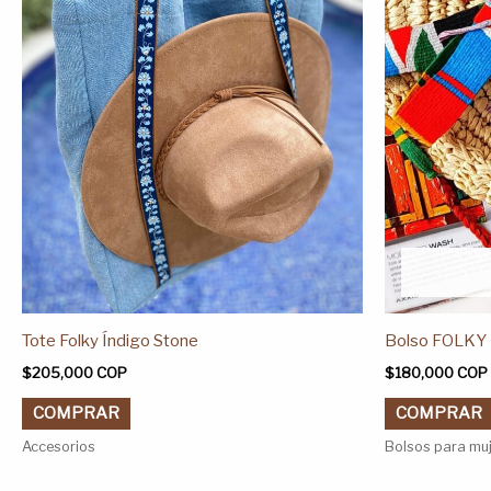
se
pueden
elegir
en
la
página
de
producto
Tote Folky Índigo Stone
Bolso FOLKY
$
205,000
COP
$
180,000
COP
COMPRAR
COMPRAR
Accesorios
Bolsos para mu