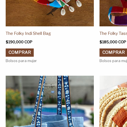
producto
The Folky Indi Shell Bag
The Folky Tas
$
190,000
COP
$
185,000
COP
COMPRAR
COMPRAR
Bolsos para mujer
Bolsos para mu
Este
producto
tiene
múltiples
variantes.
Las
opciones