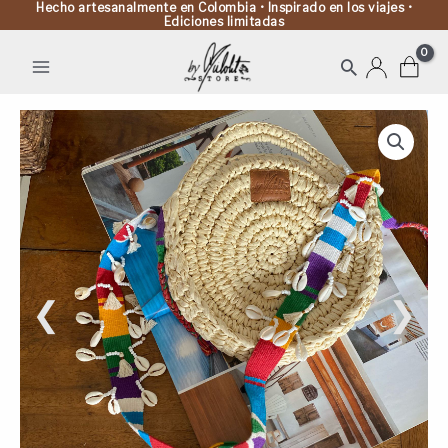
Hecho artesanalmente en Colombia • Inspirado en los viajes •
Ediciones limitadas
Buscar
Folky
Shell
&
Tassel
Bag
cantidad
❮
❯