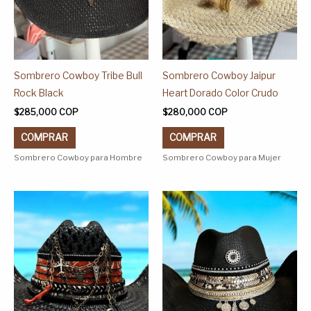
pueden
pueden
elegir
elegir
en
en
la
la
página
página
Sombrero Cowboy Tribe Bull
Sombrero Cowboy Jaipur
de
de
Rock Black
Heart Dorado Color Crudo
producto
producto
$
285,000
COP
$
280,000
COP
COMPRAR
COMPRAR
Sombrero Cowboy para Hombre
Sombrero Cowboy para Mujer
Este
Este
producto
producto
tiene
tiene
múltiples
múltiples
variantes.
variantes.
Las
Las
opciones
opciones