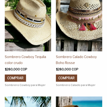
múltiples
múltiples
variantes.
variantes.
Las
Las
opciones
opciones
se
se
pueden
pueden
elegir
elegir
en
en
la
la
página
página
Sombrero Cowboy Tequila
Sombrero Calado Cowboy
de
de
color crudo
Boho Rosse
producto
producto
$
280,000
COP
$
280,000
COP
COMPRAR
COMPRAR
Sombrero Cowboy para Mujer
Sombrero Calado para Mujer
Este
Este
producto
producto