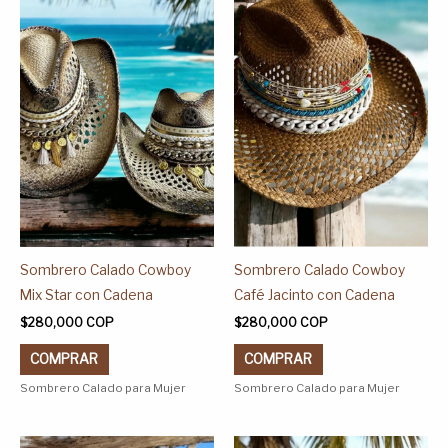
tiene
tiene
múltiples
múltiples
variantes.
variantes.
Las
Las
opciones
opciones
se
se
pueden
pueden
elegir
elegir
en
en
la
la
página
página
Sombrero Calado Cowboy
Sombrero Calado Cowboy
de
de
Mix Star con Cadena
Café Jacinto con Cadena
producto
producto
$
280,000
COP
$
280,000
COP
COMPRAR
COMPRAR
Sombrero Calado para Mujer
Sombrero Calado para Mujer
Este
Este