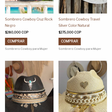
en
en
la
la
página
página
Sombrero Cowboy Cruz Rock
Sombrero Cowboy Travel
de
de
Negro
Silver Color Natural
producto
producto
$
280,000
COP
$
275,000
COP
COMPRAR
COMPRAR
Sombrero Cowboy para Mujer
Sombrero Cowboy para Mujer
Este
Este
producto
producto
tiene
tiene
múltiples
múltiples
variantes.
variantes.
Las
Las
opciones
opciones
se
se