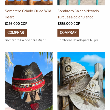
la
la
página
página
Sombrero Calado Crudo Wild
Sombrero Calado Nevado
de
de
Heart
Turquesa color Blanco
producto
producto
$
295,000
COP
$
285,000
COP
COMPRAR
COMPRAR
Sombrero Calado para Mujer
Sombrero Calado para Mujer
Este
Este
producto
producto
tiene
tiene
múltiples
múltiples
variantes.
variantes.
Las
Las
opciones
opciones
se
se
pueden
pueden
elegir
elegir