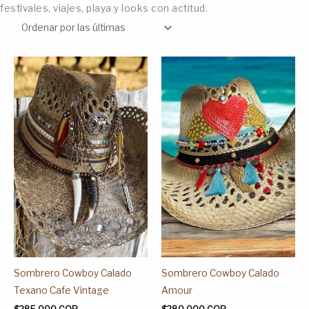
festivales, viajes, playa y looks con actitud.
Este
Este
producto
producto
tiene
tiene
múltiples
múltiples
variantes.
variantes.
Las
Las
opciones
opciones
se
se
pueden
pueden
elegir
elegir
en
en
la
la
página
página
Sombrero Cowboy Calado
Sombrero Cowboy Calado
de
de
Texano Cafe Vintage
Amour
producto
producto