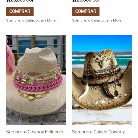
$
285,000
COP
$
280,000
COP
COMPRAR
COMPRAR
Sombrero Calado para Mujer
Sombrero Calado para Mujer
Este
Este
producto
producto
tiene
tiene
múltiples
múltiples
variantes.
variantes.
Las
Las
opciones
opciones
se
se
pueden
pueden
elegir
elegir
en
en
la
la
página
página
Sombrero Cowboy Pink color
Sombrero Calado Cowboy