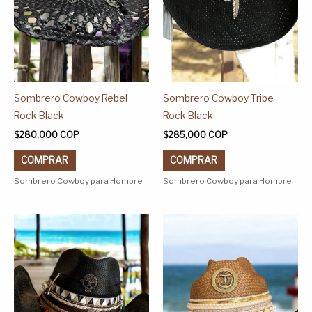
se
se
pueden
pueden
elegir
elegir
en
en
la
la
página
página
Sombrero Cowboy Rebel
Sombrero Cowboy Tribe
de
de
Rock Black
Rock Black
producto
producto
$
280,000
COP
$
285,000
COP
COMPRAR
COMPRAR
Sombrero Cowboy para Hombre
Sombrero Cowboy para Hombre
Este
Este
producto
producto
tiene
tiene
múltiples
múltiples
variantes.
variantes.
Las
Las