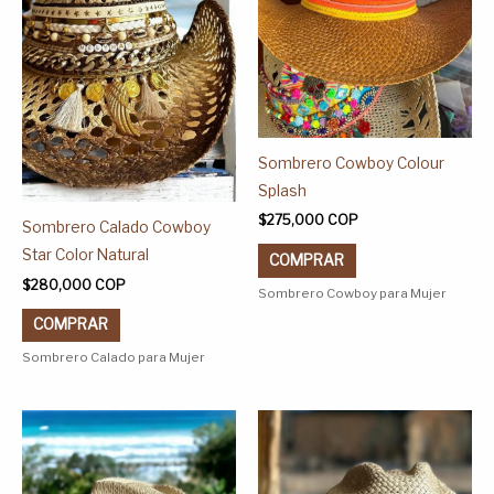
variantes.
variantes.
Las
Las
opciones
opciones
se
se
pueden
pueden
elegir
elegir
Sombrero Cowboy Colour
en
en
Splash
la
la
$
275,000
COP
página
página
Sombrero Calado Cowboy
de
de
Star Color Natural
COMPRAR
producto
producto
$
280,000
COP
Sombrero Cowboy para Mujer
COMPRAR
Sombrero Calado para Mujer
Este
Este
producto
producto
tiene
tiene