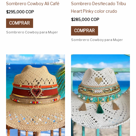
página
página
Sombrero Cowboy Ali Café
Sombrero Desflecado Tribu
de
de
Heart Pinky color crudo
$
295,000
COP
producto
producto
$
285,000
COP
COMPRAR
COMPRAR
Sombrero Cowboy para Mujer
Sombrero Cowboy para Mujer
Este
Este
producto
producto
tiene
tiene
múltiples
múltiples
variantes.
variantes.
Las
Las
opciones
opciones
se
se
pueden
pueden
elegir
elegir
en
en