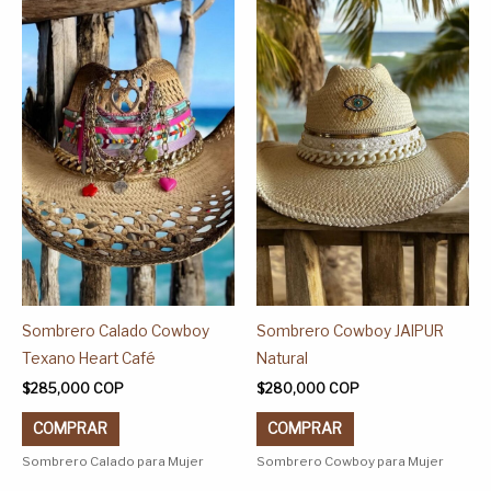
producto
producto
tiene
tiene
múltiples
múltiples
variantes.
variantes.
Las
Las
opciones
opciones
se
se
pueden
pueden
elegir
elegir
en
en
la
la
página
página
Sombrero Calado Cowboy
Sombrero Cowboy JAIPUR
de
de
Texano Heart Café
Natural
producto
producto
$
285,000
COP
$
280,000
COP
COMPRAR
COMPRAR
Sombrero Calado para Mujer
Sombrero Cowboy para Mujer