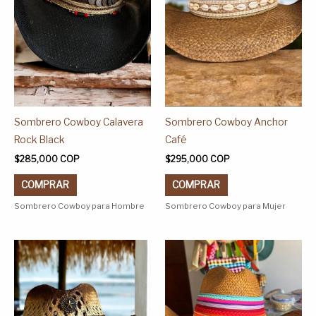
opciones
opciones
se
se
pueden
pueden
elegir
elegir
en
en
la
la
página
página
Sombrero Cowboy Calavera
Sombrero Cowboy Anchor
de
de
Rock Black
Café
producto
producto
$
285,000
COP
$
295,000
COP
COMPRAR
COMPRAR
Sombrero Cowboy para Hombre
Sombrero Cowboy para Mujer
Este
Este
producto
producto
tiene
tiene
múltiples
múltiples