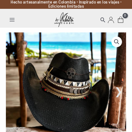
Hecho artesanalmente en Colombia • Inspirado en los viajes •
Ediciones limitadas
Buscar
Sombrero
Cowboy
Calavera
Rock
Black
cantidad
❯