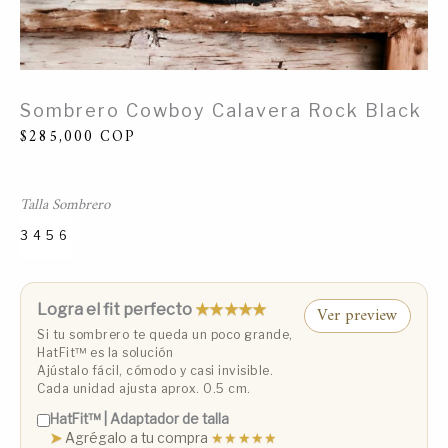
Sombrero Cowboy Calavera Rock Black
$
285,000
COP
Talla Sombrero
3
4
5
6
Talla 3 (53 cm)
Talla 4 (55 cm)
Talla 5 (57 cm)
Talla 6 (59 cm)
Logra el fit perfecto
★★★★★
Ver preview
Si tu sombrero te queda un poco grande,
HatFit™️ es la solución
Ajústalo fácil, cómodo y casi invisible.
Cada unidad ajusta aprox. 0.5 cm.
HatFit™️ | Adaptador de talla
➤
Agrégalo a tu compra
★★★★★