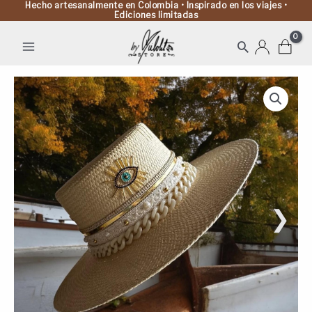
Hecho artesanalmente en Colombia • Inspirado en los viajes •
Ediciones limitadas
Buscar
Sombrero
Cordobés
JAIPUR
Color
Crudo
cantidad
❯