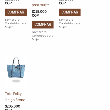
COP
COP
para mujer
la
la
la
$
275,000
página
página
página
COMPRAR
COMPRAR
COP
de
de
de
Sombrero
Sombrero
Cordobés para
Cordobés para
producto
producto
producto
COMPRAR
Mujer
Mujer
Sombrero
Cordobés para
Mujer
Este
producto
tiene
múltiples
variantes.
Las
Tote Folky –
opciones
Índigo Stone
se
$
205,000
pueden