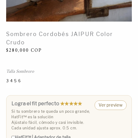
Sombrero Cordobés JAIPUR Color
Crudo
$
280,000
COP
Talla Sombrero
3
4
5
6
Talla 3 (53 cm)
Talla 4 (55 cm)
Talla 5 (57 cm)
Talla 6 (59 cm)
Logra el fit perfecto
★★★★★
Ver preview
Si tu sombrero te queda un poco grande,
HatFit™️ es la solución
Ajústalo fácil, cómodo y casi invisible.
Cada unidad ajusta aprox. 0.5 cm.
HatFit™️ | Adaptador de talla