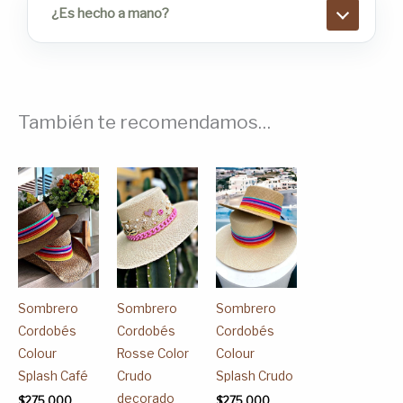
¿Es hecho a mano?
También te recomendamos…
Este
Este
Este
producto
producto
producto
tiene
tiene
tiene
múltiples
múltiples
múltiples
variantes.
variantes.
variantes.
Las
Las
Las
Sombrero
Sombrero
Sombrero
opciones
opciones
opciones
Cordobés
Cordobés
Cordobés
se
se
se
Colour
Rosse Color
Colour
pueden
pueden
pueden
Splash Café
Crudo
Splash Crudo
elegir
elegir
elegir
decorado
$
275,000
$
275,000
en
en
en