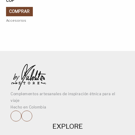
COP
elegir
en
COMPRAR
la
Accesorios
página
de
producto
Complementos artesanales de inspiración étnica para el
viaje
Hecho en Colombia
EXPLORE