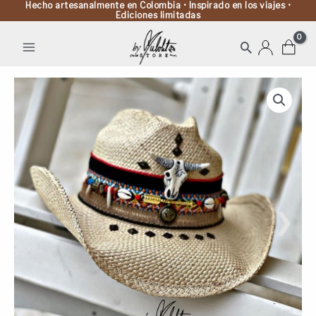
Hecho artesanalmente en Colombia • Inspirado en los viajes •
Ediciones limitadas
Buscar
Sombrero
Cowboy
Bull
para
mujer
decorado
cantidad
❯