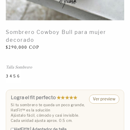
Sombrero Cowboy Bull para mujer
decorado
$
290,000
COP
Talla Sombrero
3
4
5
6
Talla 3 (53 cm)
Talla 4 (55 cm)
Talla 5 (57 cm)
Talla 6 (59 cm)
Logra el fit perfecto
★★★★★
Ver preview
Si tu sombrero te queda un poco grande,
HatFit™️ es la solución
Ajústalo fácil, cómodo y casi invisible.
Cada unidad ajusta aprox. 0.5 cm.
HatFit™️ | Adaptador de talla