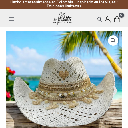
Hecho artesanalmente en Colombia • Inspirado en los viajes •
Ediciones limitadas
Buscar
Sombrero
Nevado
Calado
Cowboy
Color
Blanco
cantidad
❯