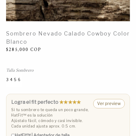
Sombrero Nevado Calado Cowboy Color
Blanco
$
285,000
COP
Talla Sombrero
3
4
5
6
Talla 3 (53 cm)
Talla 4 (55 cm)
Talla 5 (57 cm)
Talla 6 (59 cm)
Logra el fit perfecto
★★★★★
Ver preview
Si tu sombrero te queda un poco grande,
HatFit™️ es la solución
Ajústalo fácil, cómodo y casi invisible.
Cada unidad ajusta aprox. 0.5 cm.
HatFit™️ | Adaptador de talla