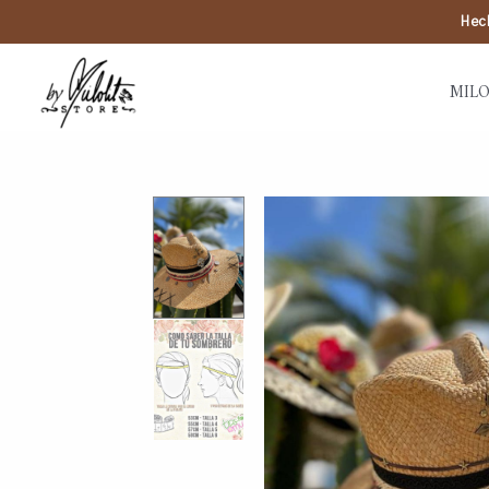
Hech
MILO