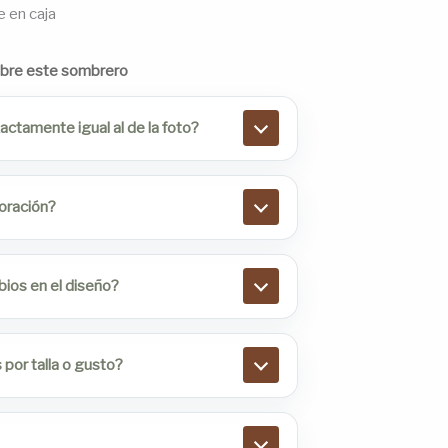
e en caja
obre este sombrero
ctamente igual al de la foto?
boración?
bios en el diseño?
por talla o gusto?