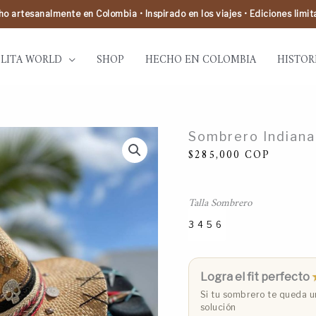
o artesanalmente en Colombia • Inspirado en los viajes • Ediciones limi
LITA WORLD
SHOP
HECHO EN COLOMBIA
HISTOR
Sombrero
Sombrero Indiana
Indiana
para
$
285,000
COP
mujer
hecho
a
mano
Talla Sombrero
cantidad
3
4
5
6
Talla 3 (53 cm)
Talla 4 (55 cm)
Talla 5 (57 cm)
Talla 6 (59 cm)
Logra el fit perfecto
Si tu sombrero te queda un
solución