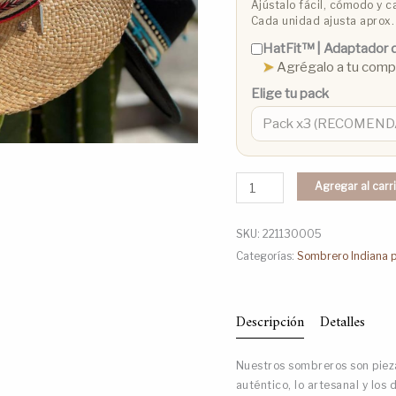
Ajústalo fácil, cómodo y ca
Cada unidad ajusta aprox.
HatFit™️ | Adaptador d
➤
Agrégalo a tu com
Elige tu pack
Agregar al carr
SKU:
221130005
Categorías:
Sombrero Indiana p
Descripción
Detalles
Nuestros sombreros son pieza
auténtico, lo artesanal y los 