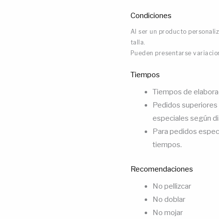
Condiciones
Al ser un producto personali
talla.
Pueden presentarse variacion
Tiempos
Tiempos de elaboraci
Pedidos superiores 
especiales según di
Para pedidos especi
tiempos.
Recomendaciones
No pellizcar
No doblar
No mojar