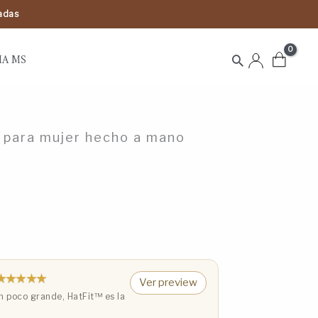
tadas
IA MS
Buscar
 para mujer hecho a mano
★★★★★
Ver preview
 poco grande, HatFit™️ es la