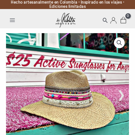
Hecho artesanalmente en Colombia • Inspirado en los viajes •
Ediciones limitadas
Buscar
Sombrero
Indiana
decorado
para
mujer
cantidad
❯