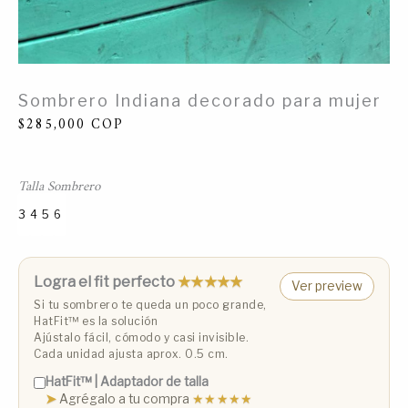
Sombrero Indiana decorado para mujer
$
285,000
COP
Talla Sombrero
3
4
5
6
Talla 3 (53 cm)
Talla 4 (55 cm)
Talla 5 (57 cm)
Talla 6 (59 cm)
Logra el fit perfecto
★★★★★
Ver preview
Si tu sombrero te queda un poco grande,
HatFit™️ es la solución
Ajústalo fácil, cómodo y casi invisible.
Cada unidad ajusta aprox. 0.5 cm.
HatFit™️ | Adaptador de talla
➤
Agrégalo a tu compra
★★★★★