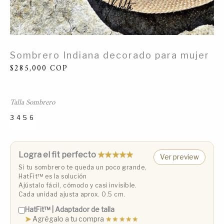
Sombrero Indiana decorado para mujer
$
285,000
COP
Talla Sombrero
3
4
5
6
Talla 3 (53 cm)
Talla 4 (55 cm)
Talla 5 (57 cm)
Talla 6 (59 cm)
Logra el fit perfecto
★★★★★
Ver preview
Si tu sombrero te queda un poco grande,
HatFit™️ es la solución
Ajústalo fácil, cómodo y casi invisible.
Cada unidad ajusta aprox. 0.5 cm.
HatFit™️ | Adaptador de talla
➤
Agrégalo a tu compra
★★★★★