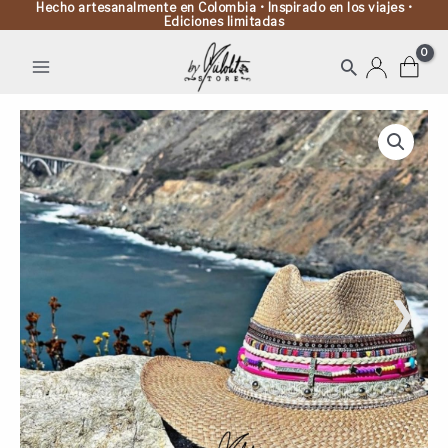
Hecho artesanalmente en Colombia • Inspirado en los viajes •
Ediciones limitadas
Buscar
Sombrero
Indiana
decorado
para
mujer
cantidad
❯