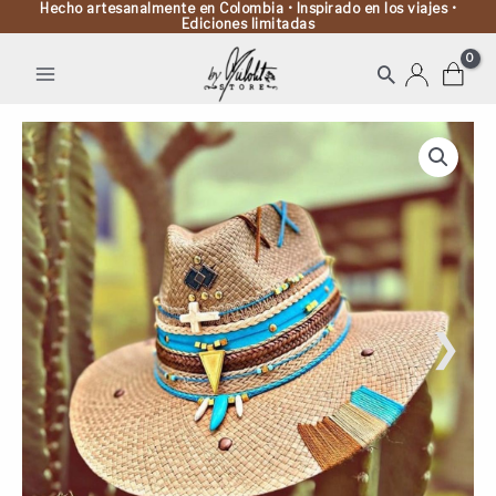
Hecho artesanalmente en Colombia • Inspirado en los viajes •
Ediciones limitadas
Buscar
Sombrero
Indiana
para
hombre
Tribu
cantidad
❯