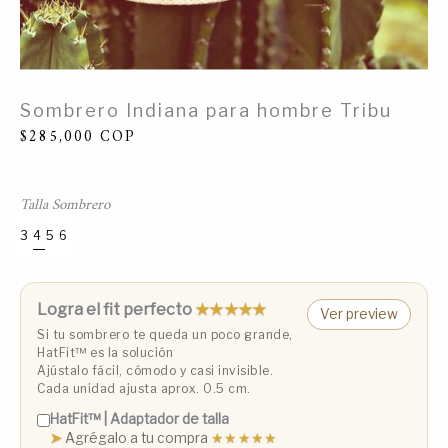
Sombrero Indiana para hombre Tribu
$
285,000
COP
Talla Sombrero
4
3
5
6
Talla 3 (53 cm)
Talla 4 (55 cm)
Talla 5 (57 cm)
Talla 6 (59 cm)
Logra el fit perfecto
★★★★★
Ver preview
Si tu sombrero te queda un poco grande,
HatFit™️ es la solución
Ajústalo fácil, cómodo y casi invisible.
Cada unidad ajusta aprox. 0.5 cm.
HatFit™️ | Adaptador de talla
➤
Agrégalo a tu compra
★★★★★