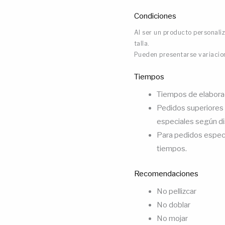
Condiciones
Al ser un producto personali
talla.
Pueden presentarse variacion
Tiempos
Tiempos de elaboraci
Pedidos superiores 
especiales según di
Para pedidos especi
tiempos.
Recomendaciones
No pellizcar
No doblar
No mojar