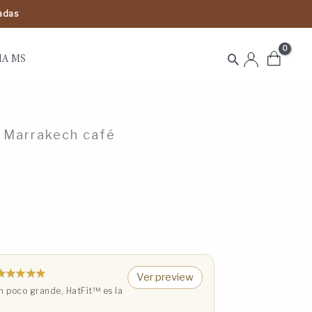
tadas
IA MS
Buscar
 Marrakech café
★★★★★
Ver preview
 poco grande, HatFit™️ es la