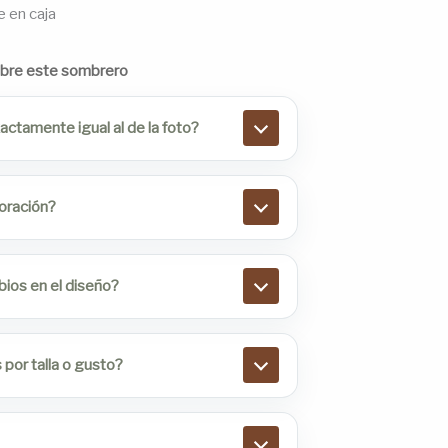
e en caja
obre este sombrero
ctamente igual al de la foto?
boración?
bios en el diseño?
por talla o gusto?