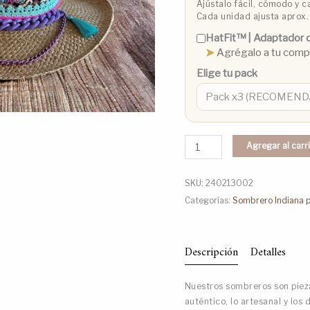
Ajústalo fácil, cómodo y ca
Cada unidad ajusta aprox.
HatFit™️ | Adaptador d
➤
Agrégalo a tu com
Elige tu pack
Agregar al carr
SKU:
240213002
Categorías:
Sombrero Indiana p
Descripción
Detalles
Nuestros sombreros son pieza
auténtico, lo artesanal y los 