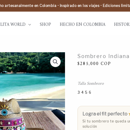
o artesanalmente en Colombia • Inspirado en los viajes • Ediciones limi
LITA WORLD
SHOP
HECHO EN COLOMBIA
HISTOR
Sombrero
Sombrero Indiana
Indiana
Marrakech
$
285,000
COP
café
cantidad
Talla Sombrero
3
4
5
6
Talla 3 (53 cm)
Talla 4 (55 cm)
Talla 5 (57 cm)
Talla 6 (59 cm)
Logra el fit perfecto
Si tu sombrero te queda un
solución