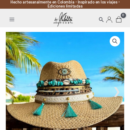
Hecho artesanalmente en Colombia • Inspirado en los viajes •
Ediciones limitadas
Buscar
Sombrero
Indiana
Jaipur
Turquesa
cantidad
❯