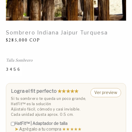
Sombrero Indiana Jaipur Turquesa
$
285,000
COP
Talla Sombrero
3
4
5
6
Talla 3 (53 cm)
Talla 4 (55 cm)
Talla 5 (57 cm)
Talla 6 (59 cm)
Logra el fit perfecto
★★★★★
Ver preview
Si tu sombrero te queda un poco grande,
HatFit™️ es la solución
Ajústalo fácil, cómodo y casi invisible.
Cada unidad ajusta aprox. 0.5 cm.
HatFit™️ | Adaptador de talla
➤
Agrégalo a tu compra
★★★★★