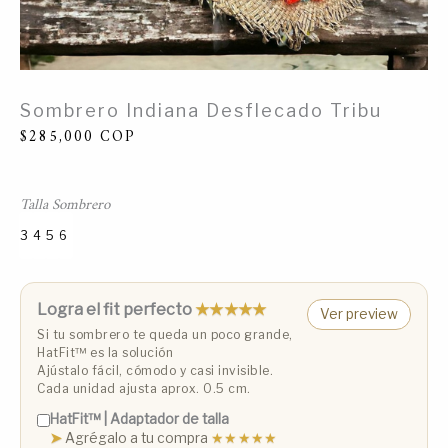
Sombrero Indiana Desflecado Tribu
$
285,000
COP
Talla Sombrero
3
4
5
6
Talla 3 (53 cm)
Talla 4 (55 cm)
Talla 5 (57 cm)
Talla 6 (59 cm)
Logra el fit perfecto
★★★★★
Ver preview
Si tu sombrero te queda un poco grande,
HatFit™️ es la solución
Ajústalo fácil, cómodo y casi invisible.
Cada unidad ajusta aprox. 0.5 cm.
HatFit™️ | Adaptador de talla
➤
Agrégalo a tu compra
★★★★★