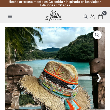
Hecho artesanalmente en Colombia • Inspirado en los viajes •
Ediciones limitadas
Buscar
Sombrero
Indiana
Desflecado
Tribu
cantidad
❯