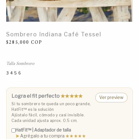
Sombrero Indiana Café Tessel
$
285,000
COP
Talla Sombrero
3
4
5
6
Talla 3 (53 cm)
Talla 4 (55 cm)
Talla 5 (57 cm)
Talla 6 (59 cm)
Logra el fit perfecto
★★★★★
Ver preview
Si tu sombrero te queda un poco grande,
HatFit™️ es la solución
Ajústalo fácil, cómodo y casi invisible.
Cada unidad ajusta aprox. 0.5 cm.
HatFit™️ | Adaptador de talla
➤
Agrégalo a tu compra
★★★★★