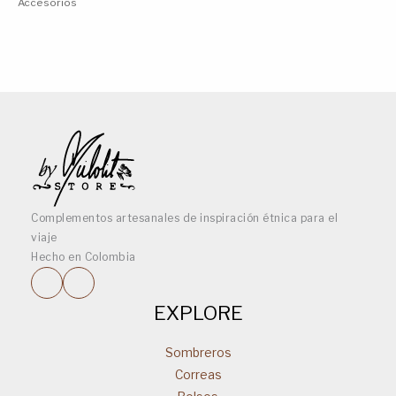
Accesorios
página
de
producto
Complementos artesanales de inspiración étnica para el
viaje
Hecho en Colombia
EXPLORE
Sombreros
Correas