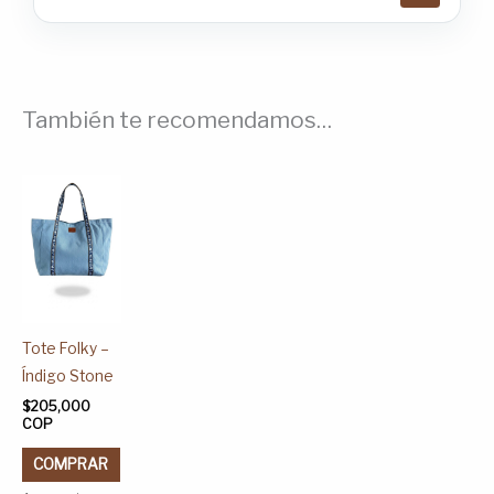
También te recomendamos…
Este
producto
tiene
múltiples
variantes.
Las
Tote Folky –
opciones
Índigo Stone
se
$
205,000
pueden
COP
elegir
en
COMPRAR
la