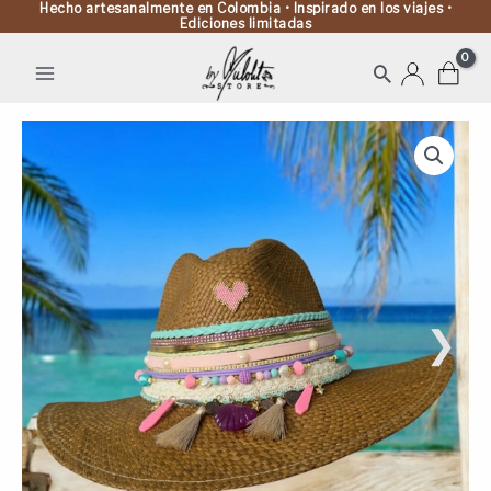
Hecho artesanalmente en Colombia • Inspirado en los viajes •
Ediciones limitadas
Buscar
Sombrero
Indiana
Café
Tessel
cantidad
❯