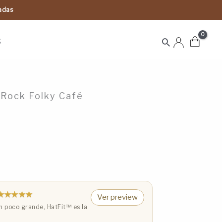
tadas
S
Buscar
Rock Folky Café
★★★★★
Ver preview
 poco grande, HatFit™️ es la