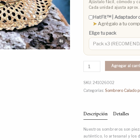
Ajústalo fácil, cómodo y ca
Cada unidad ajusta aprox.
HatFit™️ | Adaptador d
➤
Agrégalo a tu com
Elige tu pack
Agregar al carr
SKU:
241026002
Categorías:
Sombrero Calado p
Descripción
Detalles
Nuestros sombreros son pieza
auténtico, lo artesanal y los 