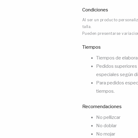
Condiciones
Al ser un producto personali
talla.
Pueden presentarse variacion
Tiempos
Tiempos de elaboraci
Pedidos superiores 
especiales según di
Para pedidos especi
tiempos.
Recomendaciones
No pellizcar
No doblar
No mojar