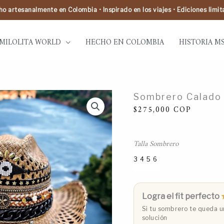
o artesanalmente en Colombia • Inspirado en los viajes • Ediciones limi
MILOLITA WORLD
HECHO EN COLOMBIA
HISTORIA M
Sombrero
Sombrero Calado 
Calado
Rock
$
275,000
COP
Folky
Café
cantidad
Talla Sombrero
3
4
5
6
Talla 3 (53 cm)
Talla 4 (55 cm)
Talla 5 (57 cm)
Talla 6 (59 cm)
Logra el fit perfecto
Si tu sombrero te queda un
solución