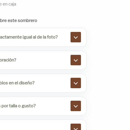
e en caja
obre este sombrero
ctamente igual al de la foto?
boración?
bios en el diseño?
por talla o gusto?