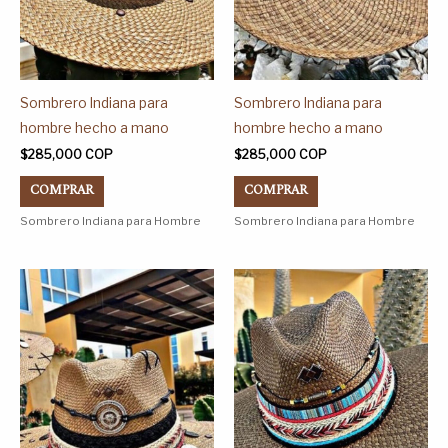
elegir
elegir
en
en
la
la
página
página
Sombrero Indiana para
Sombrero Indiana para
de
de
hombre hecho a mano
hombre hecho a mano
producto
producto
$
285,000
COP
$
285,000
COP
COMPRAR
COMPRAR
Sombrero Indiana para Hombre
Sombrero Indiana para Hombre
Este
Este
producto
producto
tiene
tiene
múltiples
múltiples
variantes.
variantes.
Las
Las
opciones
opciones