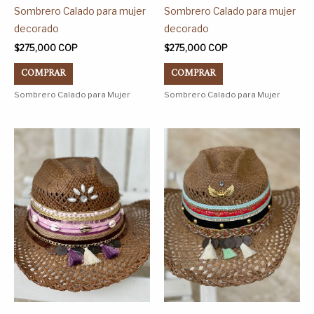
página
página
Sombrero Calado para mujer
Sombrero Calado para mujer
de
de
decorado
decorado
producto
producto
$
275,000
COP
$
275,000
COP
COMPRAR
COMPRAR
Sombrero Calado para Mujer
Sombrero Calado para Mujer
Este
Este
producto
producto
tiene
tiene
múltiples
múltiples
variantes.
variantes.
Las
Las
opciones
opciones
se
se
pueden
pueden
elegir
elegir
en
en