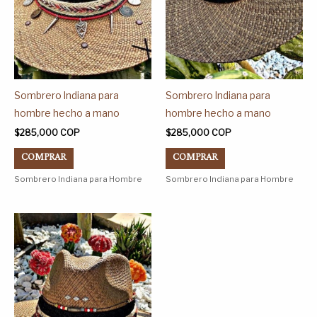
se
se
pueden
pueden
elegir
elegir
en
en
la
la
página
página
Sombrero Indiana para
Sombrero Indiana para
de
de
hombre hecho a mano
hombre hecho a mano
producto
producto
$
285,000
COP
$
285,000
COP
COMPRAR
COMPRAR
Sombrero Indiana para Hombre
Sombrero Indiana para Hombre
Este
producto
tiene
múltiples
variantes.
Las