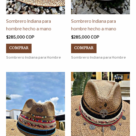
en
en
la
la
página
página
Sombrero Indiana para
Sombrero Indiana para
de
de
hombre hecho a mano
hombre hecho a mano
producto
producto
$
285,000
COP
$
285,000
COP
COMPRAR
COMPRAR
Sombrero Indiana para Hombre
Sombrero Indiana para Hombre
Este
Este
producto
producto
tiene
tiene
múltiples
múltiples
variantes.
variantes.
Las
Las
opciones
opciones
se
se
pueden
pueden