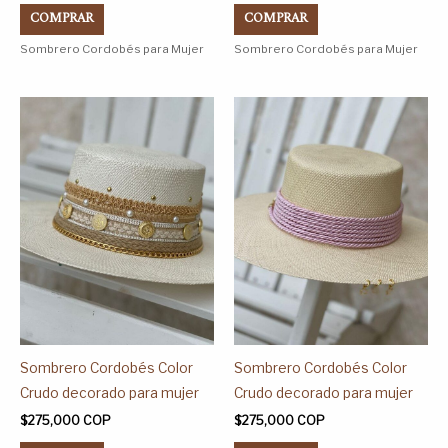
COMPRAR
COMPRAR
producto
producto
Sombrero Cordobés para Mujer
Sombrero Cordobés para Mujer
Este
Este
producto
producto
tiene
tiene
múltiples
múltiples
variantes.
variantes.
Las
Las
opciones
opciones
se
se
pueden
pueden
elegir
elegir
en
en
Sombrero Cordobés Color
Sombrero Cordobés Color
la
la
Crudo decorado para mujer
Crudo decorado para mujer
página
página
$
275,000
COP
$
275,000
COP
de
de