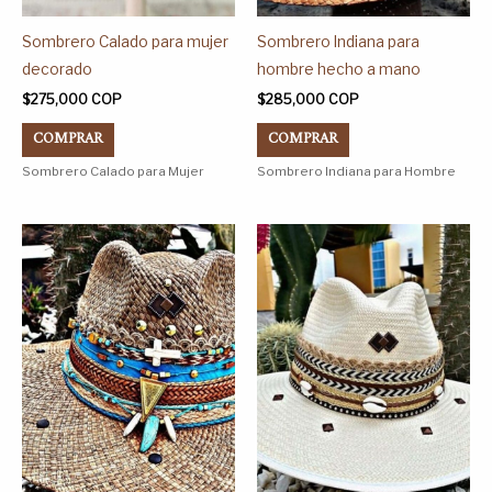
la
la
página
página
Sombrero Calado para mujer
Sombrero Indiana para
de
de
decorado
hombre hecho a mano
producto
producto
$
275,000
COP
$
285,000
COP
COMPRAR
COMPRAR
Sombrero Calado para Mujer
Sombrero Indiana para Hombre
Este
Este
producto
producto
tiene
tiene
múltiples
múltiples
variantes.
variantes.
Las
Las
opciones
opciones
se
se
pueden
pueden
elegir
elegir