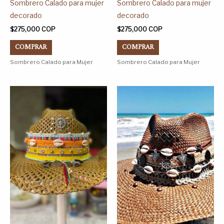
Sombrero Calado para mujer
Sombrero Calado para mujer
la
la
decorado
decorado
página
página
$
275,000
COP
$
275,000
COP
de
de
COMPRAR
COMPRAR
producto
producto
Sombrero Calado para Mujer
Sombrero Calado para Mujer
Este
Este
producto
producto
tiene
tiene
múltiples
múltiples
variantes.
variantes.
Las
Las
opciones
opciones
se
se
pueden
pueden
elegir
elegir
en
en