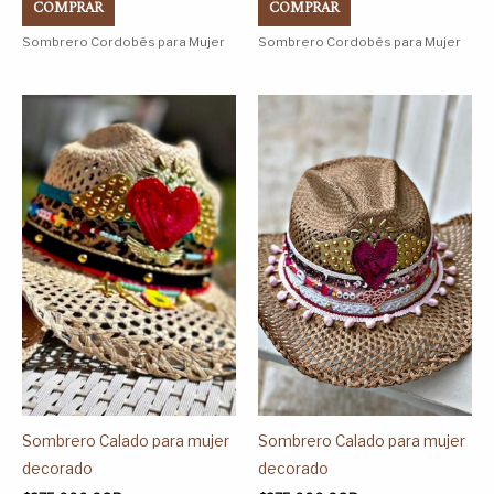
COMPRAR
COMPRAR
producto
producto
Sombrero Cordobés para Mujer
Sombrero Cordobés para Mujer
Este
Este
producto
producto
tiene
tiene
múltiples
múltiples
variantes.
variantes.
Las
Las
opciones
opciones
se
se
pueden
pueden
elegir
elegir
en
en
la
la
página
página
Sombrero Calado para mujer
Sombrero Calado para mujer
de
de
decorado
decorado
producto
producto