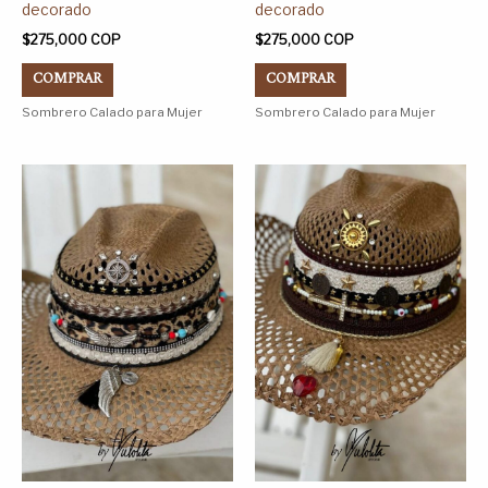
de
de
decorado
decorado
producto
producto
$
275,000
COP
$
275,000
COP
COMPRAR
COMPRAR
Sombrero Calado para Mujer
Sombrero Calado para Mujer
Este
Este
producto
producto
tiene
tiene
múltiples
múltiples
variantes.
variantes.
Las
Las
opciones
opciones
se
se
pueden
pueden
elegir
elegir
en
en
la
la