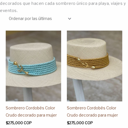
decorados que hacen cada sombrero único para playa, viajes y
eventos.
Este
Este
producto
producto
tiene
tiene
múltiples
múltiples
variantes.
variantes.
Las
Las
opciones
opciones
se
se
pueden
pueden
elegir
elegir
en
en
Sombrero Cordobés Color
Sombrero Cordobés Color
la
la
Crudo decorado para mujer
Crudo decorado para mujer
página
página
$
275,000
COP
$
275,000
COP
de
de