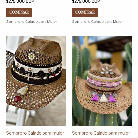
$
275,000
COP
$
275,000
COP
COMPRAR
COMPRAR
Sombrero Calado para Mujer
Sombrero Calado para Mujer
Este
Este
producto
producto
tiene
tiene
múltiples
múltiples
variantes.
variantes.
Las
Las
opciones
opciones
se
se
pueden
pueden
elegir
elegir
en
en
la
la
página
página
Sombrero Calado para mujer
Sombrero Calado para mujer