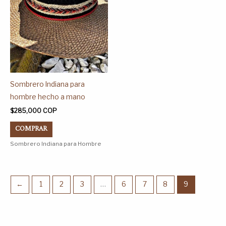
opciones
se
pueden
elegir
en
la
página
Sombrero Indiana para
de
hombre hecho a mano
producto
$
285,000
COP
COMPRAR
Sombrero Indiana para Hombre
←
1
2
3
…
6
7
8
9