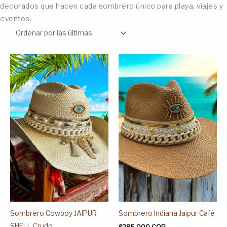
decorados que hacen cada sombrero único para playa, viajes y
eventos.
Este
Este
producto
producto
tiene
tiene
múltiples
múltiples
variantes.
variantes.
Las
Las
opciones
opciones
se
se
pueden
pueden
elegir
elegir
en
en
la
la
página
página
Sombrero Cowboy JAIPUR
Sombrero Indiana Jaipur Café
de
de
SHELL Crudo