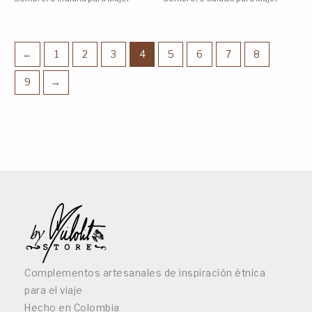
←
1
2
3
4
5
6
7
8
9
→
Complementos artesanales de inspiración étnica
para el viaje
Hecho en Colombia