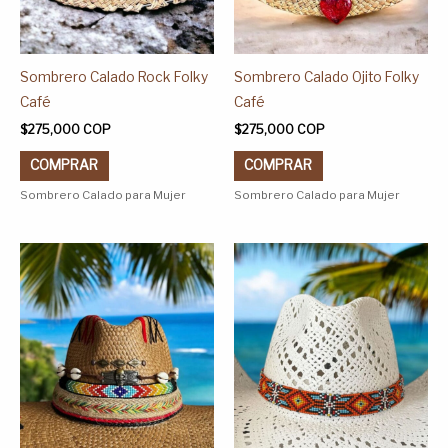
en
en
la
la
página
página
Sombrero Calado Rock Folky
Sombrero Calado Ojito Folky
de
de
Café
Café
producto
producto
$
275,000
COP
$
275,000
COP
COMPRAR
COMPRAR
Sombrero Calado para Mujer
Sombrero Calado para Mujer
Este
Este
producto
producto
tiene
tiene
múltiples
múltiples
variantes.
variantes.
Las
Las
opciones
opciones
se
se