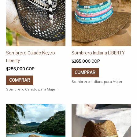
opciones
opciones
se
se
pueden
pueden
elegir
elegir
en
en
la
la
página
página
Sombrero Calado Negro
Sombrero Indiana LIBERTY
de
de
Liberty
$
285,000
COP
producto
producto
$
285,000
COP
COMPRAR
COMPRAR
Sombrero Indiana para Mujer
Sombrero Calado para Mujer
Este
Este
producto
producto
tiene
tiene
múltiples
múltiples