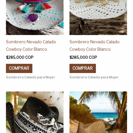
se
se
pueden
pueden
elegir
elegir
en
en
la
la
página
página
Sombrero Nevado Calado
Sombrero Nevado Calado
de
de
Cowboy Color Blanco
Cowboy Color Blanco
producto
producto
$
285,000
COP
$
285,000
COP
COMPRAR
COMPRAR
Sombrero Calado para Mujer
Sombrero Calado para Mujer
Este
Este
producto
producto
tiene
tiene
múltiples
múltiples
variantes.
variantes.
Las
Las