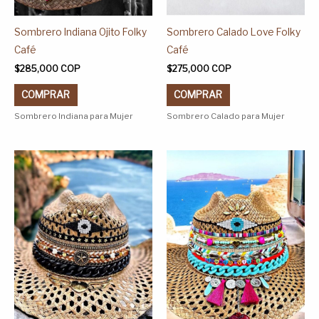
la
la
página
página
Sombrero Indiana Ojito Folky
Sombrero Calado Love Folky
de
de
Café
Café
producto
producto
$
285,000
COP
$
275,000
COP
COMPRAR
COMPRAR
Sombrero Indiana para Mujer
Sombrero Calado para Mujer
Este
Este
producto
producto
tiene
tiene
múltiples
múltiples
variantes.
variantes.
Las
Las
opciones
opciones
se
se
pueden
pueden
elegir
elegir