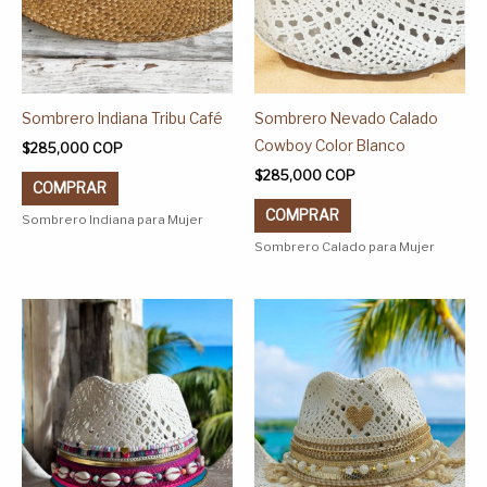
pueden
pueden
elegir
elegir
en
en
la
la
página
página
Sombrero Indiana Tribu Café
Sombrero Nevado Calado
de
de
Cowboy Color Blanco
$
285,000
COP
producto
producto
$
285,000
COP
COMPRAR
COMPRAR
Sombrero Indiana para Mujer
Sombrero Calado para Mujer
Este
Este
producto
producto
tiene
tiene
múltiples
múltiples
variantes.
variantes.
Las
Las
opciones
opciones