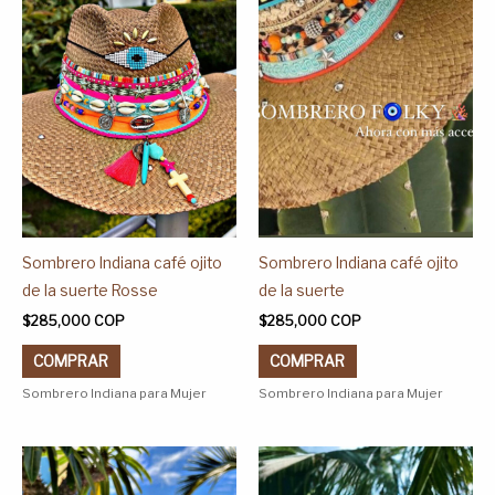
múltiples
múltiples
variantes.
variantes.
Las
Las
opciones
opciones
se
se
pueden
pueden
elegir
elegir
en
en
la
la
página
página
Sombrero Indiana café ojito
Sombrero Indiana café ojito
de
de
de la suerte Rosse
de la suerte
producto
producto
$
285,000
COP
$
285,000
COP
COMPRAR
COMPRAR
Sombrero Indiana para Mujer
Sombrero Indiana para Mujer
Este
Este
producto
producto