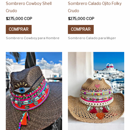
página
página
Sombrero Cowboy Shell
Sombrero Calado Ojito Folky
de
de
Crudo
Crudo
producto
producto
$
275,000
COP
$
275,000
COP
COMPRAR
COMPRAR
Sombrero Cowboy para Hombre
Sombrero Calado para Mujer
Este
Este
producto
producto
tiene
tiene
múltiples
múltiples
variantes.
variantes.
Las
Las
opciones
opciones
se
se
pueden
pueden
elegir
elegir
en
en