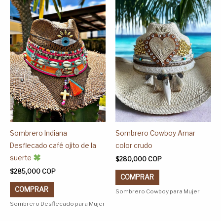
tiene
tiene
múltiples
múltiples
variantes.
variantes.
Las
Las
opciones
opciones
se
se
pueden
pueden
elegir
elegir
en
en
la
la
página
página
Sombrero Indiana
Sombrero Cowboy Amar
de
de
Desflecado café ojito de la
color crudo
producto
producto
suerte
$
280,000
COP
$
285,000
COP
COMPRAR
COMPRAR
Sombrero Cowboy para Mujer
Sombrero Desflecado para Mujer