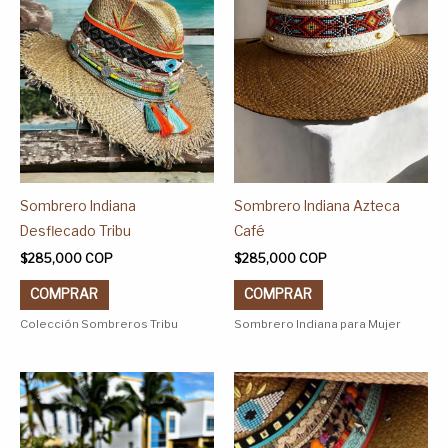
variantes.
variantes.
Las
Las
opciones
opciones
se
se
pueden
pueden
elegir
elegir
en
en
la
la
página
página
Sombrero Indiana
Sombrero Indiana Azteca
de
de
Desflecado Tribu
Café
producto
producto
$
285,000
COP
$
285,000
COP
COMPRAR
COMPRAR
Colección Sombreros Tribu
Sombrero Indiana para Mujer
Este
Este
producto
producto
tiene
tiene