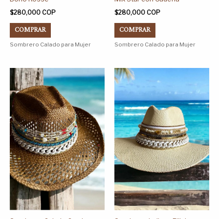
producto
producto
$
280,000
COP
$
280,000
COP
COMPRAR
COMPRAR
Sombrero Calado para Mujer
Sombrero Calado para Mujer
Este
Este
producto
producto
tiene
tiene
múltiples
múltiples
variantes.
variantes.
Las
Las
opciones
opciones
se
se
pueden
pueden
elegir
elegir
en
en
la
la