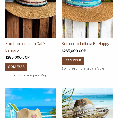
opciones
opciones
se
se
pueden
pueden
elegir
elegir
en
en
la
la
página
página
Sombrero Indiana Café
Sombrero Indiana Be Happy
de
de
Damaro
$
285,000
COP
producto
producto
$
285,000
COP
COMPRAR
COMPRAR
Sombrero Indiana para Mujer
Sombrero Indiana para Mujer
Este
Este
producto
producto
tiene
tiene
múltiples
múltiples
variantes.
variantes.