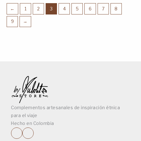
←
1
2
3
4
5
6
7
8
9
→
Complementos artesanales de inspiración étnica
para el viaje
Hecho en Colombia