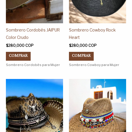
elegir
elegir
en
en
la
la
página
página
Sombrero Cordobés JAIPUR
Sombrero Cowboy Rock
de
de
Color Crudo
Heart
producto
producto
$
280,000
COP
$
280,000
COP
COMPRAR
COMPRAR
Sombrero Cordobés para Mujer
Sombrero Cowboy para Mujer
Este
Este
producto
producto
tiene
tiene
múltiples
múltiples
variantes.
variantes.
Las
Las
opciones
opciones