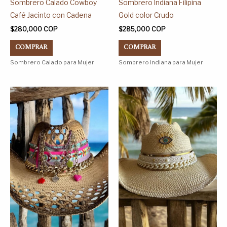
página
página
Sombrero Calado Cowboy
Sombrero Indiana Filipina
de
de
Café Jacinto con Cadena
Gold color Crudo
producto
producto
$
280,000
COP
$
285,000
COP
COMPRAR
COMPRAR
Sombrero Calado para Mujer
Sombrero Indiana para Mujer
Este
Este
producto
producto
tiene
tiene
múltiples
múltiples
variantes.
variantes.
Las
Las
opciones
opciones
se
se
pueden
pueden
elegir
elegir
en
en