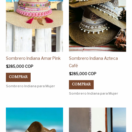
Las
Las
opciones
opciones
se
se
pueden
pueden
elegir
elegir
en
en
la
la
página
página
Sombrero Indiana Amar Pink
Sombrero Indiana Azteca
de
de
Café
$
285,000
COP
producto
producto
$
285,000
COP
COMPRAR
COMPRAR
Sombrero Indiana para Mujer
Sombrero Indiana para Mujer
Este
Este
producto
producto
tiene
tiene